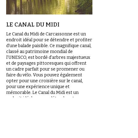
LE CANAL DU MIDI
Le Canal du Midi de Carcassonne est un
endroit idéal pour se détendre et profiter
d'une balade paisible. Ce magnifique canal,
classé au patrimoine mondial de
l'UNESCO, est bordé d'arbres majestueux
et de paysages pittoresques qui offrent
un cadre parfait pour se promener ou
faire du vélo. Vous pouvez également
opter pour une croisière sur le canal,
pour une expérience unique et
mémorable. Le Canal du Midi est un
endroit idéal pour se détendre et se
ressourcer, en profitant des vues
magnifiques et en écoutant les sons
apaisants de l'eau. Que vous cherchiez à
vous promener tranquillement, à vous
entraîner ou à explorer la beauté de la
région, le Canal du Midi est l'endroit